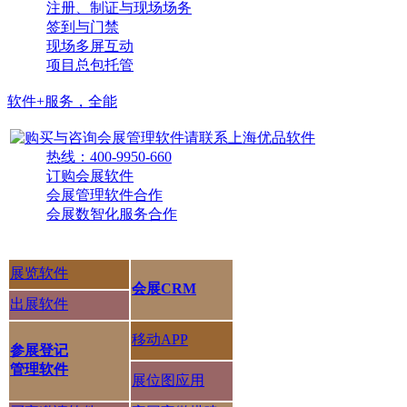
注册、制证与现场场务
签到与门禁
现场多屏互动
项目总包托管
软件+服务，全能
热线：400-9950-660
订购会展软件
会展管理软件合作
会展数智化服务合作
展览软件
会展CRM
出展软件
移动APP
参展登记
管理软件
展位图应用