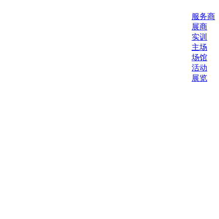
服务商
展商
实训
主场
场馆
活动
展览