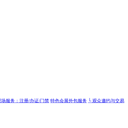
现场服务：注册/办证/门禁
特色会展外包服务
└ 观众邀约与交易