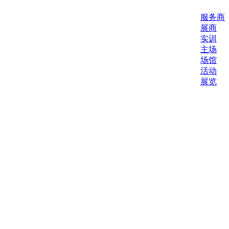
服务商
展商
实训
主场
场馆
活动
展览