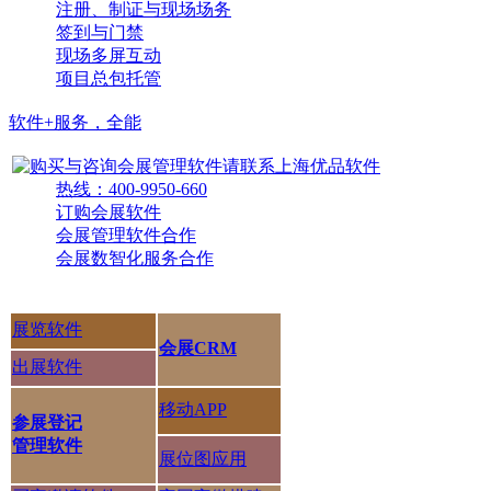
注册、制证与现场场务
签到与门禁
现场多屏互动
项目总包托管
软件+服务，全能
热线：400-9950-660
订购会展软件
会展管理软件合作
会展数智化服务合作
展览软件
会展CRM
出展软件
移动APP
参展登记
管理软件
展位图应用